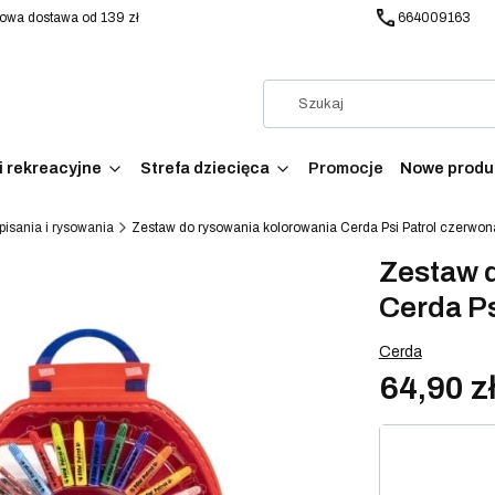
wa dostawa od 139 zł
664009163
i rekreacyjne
Strefa dziecięca
Promocje
Nowe produ
pisania i rysowania
Zestaw do rysowania kolorowania Cerda Psi Patrol czerwo
Zestaw 
Cerda Ps
Cerda
64,90 z
Wybierz war
Poszczególne w