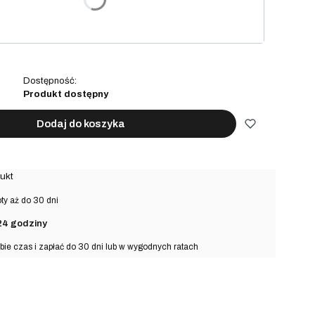
na prezent
(+15,00 zł)
Opcjonalne
Dostępność:
Produkt dostępny
Dodaj do koszyka
ukt
y aż do 30 dni
24 godziny
bie czas i zapłać do 30 dni lub w wygodnych ratach