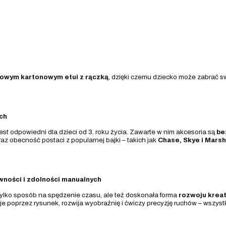
owym kartonowym etui z rączką
, dzięki czemu dziecko może zabrać s
ch
est odpowiedni dla dzieci od 3. roku życia. Zawarte w nim akcesoria są
be
raz obecność postaci z popularnej bajki – takich jak
Chase, Skye i Marsh
ności i zdolności manualnych
tylko sposób na spędzenie czasu, ale też doskonała forma
rozwoju kreat
je poprzez rysunek, rozwija wyobraźnię i ćwiczy precyzję ruchów – wszys