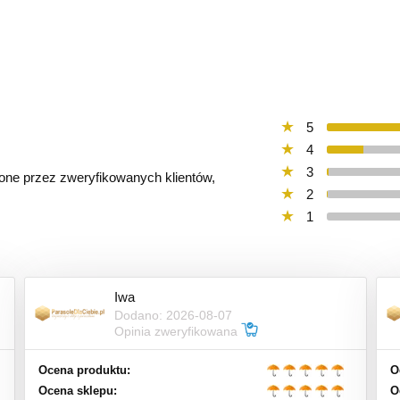
5
4
3
ione przez zweryfikowanych klientów,
2
1
Iwa
Dodano: 2026-08-07
Opinia zweryfikowana
Ocena produktu:
O
Ocena sklepu:
O