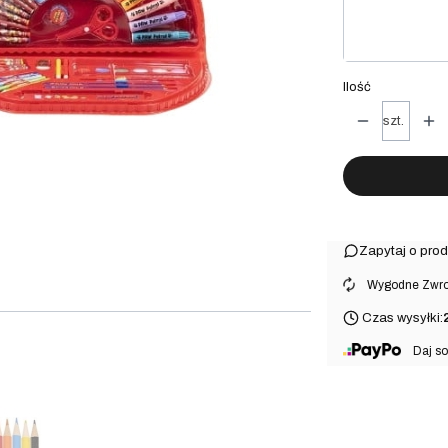
pakowanie 
Ilość
szt.
Zapytaj o prod
⠀Wygodne Zwrot
Czas wysyłki:
⠀Daj so