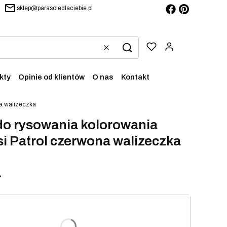
sklep@parasoledlaciebie.pl
Produkty w ko
Wyczyść
Szukaj
kty
Opinie od klientów
O nas
Kontakt
na walizeczka
do rysowania kolorowania
i Patrol czerwona walizeczka
ł
iant produktu:
arianty mogą różnić się ceną