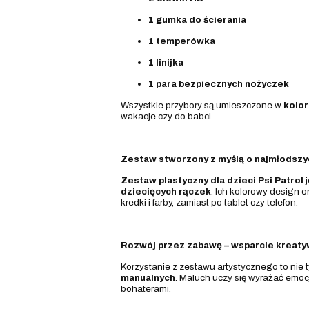
1 gumka do ścierania
1 temperówka
1 linijka
1 para bezpiecznych nożyczek
Wszystkie przybory są umieszczone w
kolor
wakacje czy do babci.
Zestaw stworzony z myślą o najmłodszy
Zestaw plastyczny dla dzieci Psi Patrol
j
dziecięcych rączek
. Ich kolorowy design o
kredki i farby, zamiast po tablet czy telefon.
Rozwój przez zabawę – wsparcie kreatyw
Korzystanie z zestawu artystycznego to nie 
manualnych
. Maluch uczy się wyrażać emoc
bohaterami.