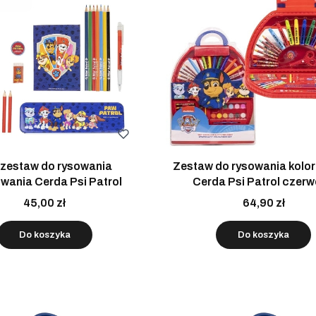
 zestaw do rysowania
Zestaw do rysowania kolo
owania Cerda Psi Patrol
Cerda Psi Patrol czer
walizeczka
45,00 zł
64,90 zł
Do koszyka
Do koszyka