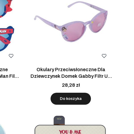
czne
Okulary Przeciwsłoneczne Dla
an Filtr
Dziewczynek Domek Gabby Filtr UV
Fioletowe
28,28 zł
Do koszyka