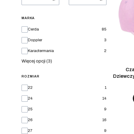
MARKA
Marka
Cerda
85
Doppler
3
Karactermania
2
Więcej opcji (3)
Cza
Dziewczy
ROZMIAR
Rozmiar
22
1
24
14
25
9
26
16
27
9