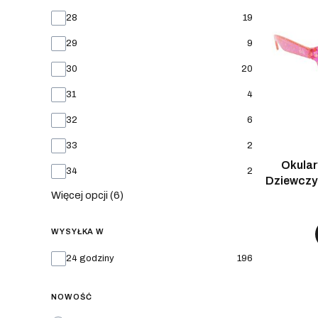
28
19
29
9
30
20
31
4
32
6
33
2
Okular
34
2
Dziewczyn
Więcej opcji (6)
WYSYŁKA W
Wysyłka w
24 godziny
196
NOWOŚĆ