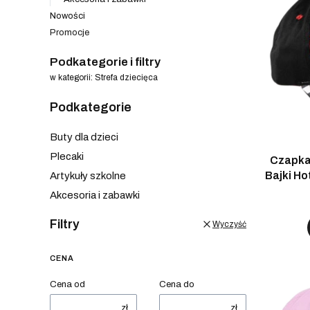
Nowości
Promocje
Koniec menu
Podkategorie i filtry
w kategorii: Strefa dziecięca
Podkategorie
Buty dla dzieci
Plecaki
Czapka
Bajki Ho
Artykuły szkolne
Akcesoria i zabawki
Filtry
Wyczyść
CENA
Cena od
Cena do
zł
zł