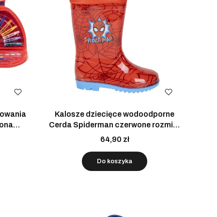
rowania
Kalosze dziecięce wodoodporne
wona
Cerda Spiderman czerwone rozmiar
24
64,90 zł
Do koszyka