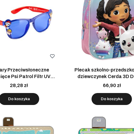
ary Przeciwsłoneczne
Plecak szkolno-przedszko
ięce Psi Patrol Filtr UV
dziewczynek Cerda 3D 
iebiesko Czerwone
Gabby różowo-niebie
28,28 zł
66,90 zł
Do koszyka
Do koszyka