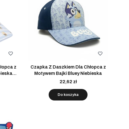
łopca z
Czapka Z Daszkiem Dla Chłopca z
bieska
Motywem Bajki Bluey Niebieska
22,62 zł
Do koszyka