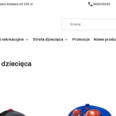
wa dostawa od 139 zł
664009163
i rekreacyjne
Strefa dziecięca
Promocje
Nowe produ
 dziecięca
produktów