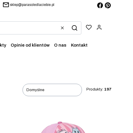
sklep@parasoledlaciebie.pl
Produkty w ko
Wyczyść
Szukaj
kty
Opinie od klientów
O nas
Kontakt
Produkty:
197
Domyślne