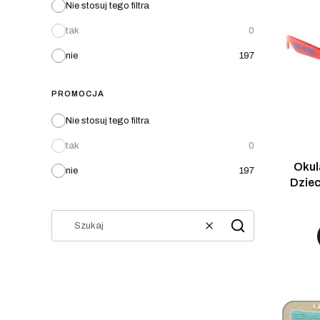
Nie stosuj tego filtra
tak
0
nie
197
PROMOCJA
Nie stosuj tego filtra
tak
0
Okul
nie
197
Dziec
N
Wyczyść
Szukaj