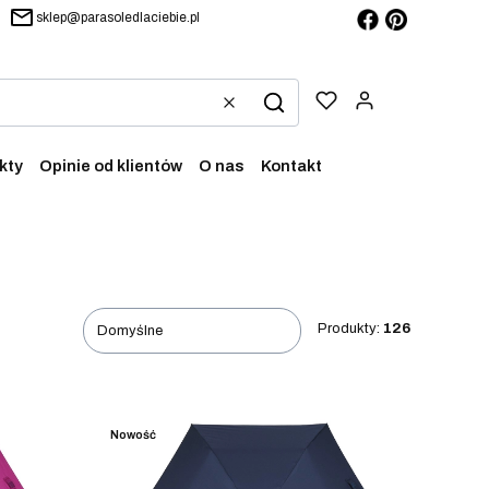
sklep@parasoledlaciebie.pl
Produkty w ko
Wyczyść
Szukaj
kty
Opinie od klientów
O nas
Kontakt
Produkty:
126
Domyślne
Nowość