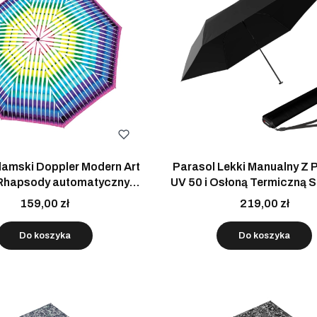
damski Doppler Modern Art
Parasol Lekki Manualny Z 
Rhapsody automatyczny
UV 50 i Osłoną Termiczną 
składany
Czarny
159,00 zł
219,00 zł
Do koszyka
Do koszyka