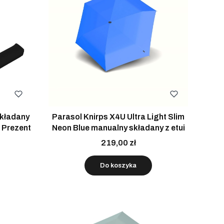
Parasol Knirps X4U Ultra Light Slim
 Prezent
Neon Blue manualny składany z etui
219,00 zł
Do koszyka