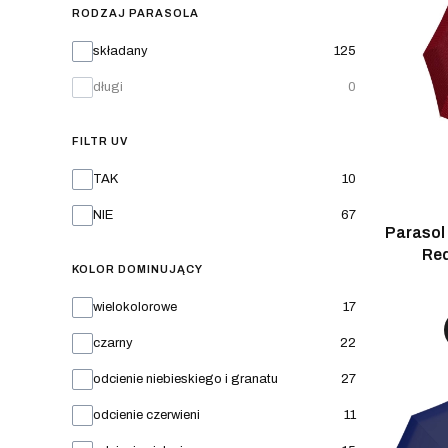
RODZAJ PARASOLA
Rodzaj parasola
składany
125
długi
0
FILTR UV
Filtr UV
TAK
10
NIE
67
Parasol
Red
KOLOR DOMINUJĄCY
Kolor dominujący
wielokolorowe
17
czarny
22
odcienie niebieskiego i granatu
27
odcienie czerwieni
11