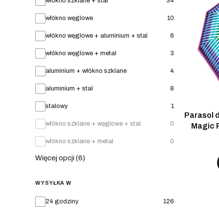
włókno szklane + stal
34
włókno węglowe
10
włókno węglowe + aluminium + stal
6
włókno węglowe + metal
3
aluminium + włókno szklane
4
aluminium + stal
8
stalowy
1
Parasol 
włókno szklane + węglowe + stal
0
Magic 
włókno szklane + metal
0
Więcej opcji (6)
WYSYŁKA W
Wysyłka w
24 godziny
126