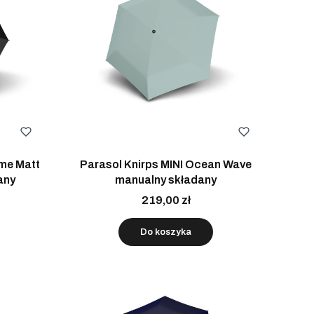
me Matt
Parasol Knirps MINI Ocean Wave
any
manualny składany
219,00 zł
Do koszyka