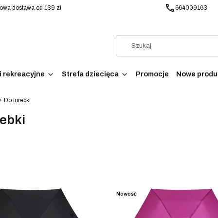
wa dostawa od 139 zł
664009163
i rekreacyjne
Strefa dziecięca
Promocje
Nowe produ
Do torebki
rebki
produktów
Nowość