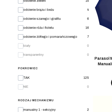
odcienie zieleni
15
odcienie brązu i beżu
4
odcienie szarego i grafitu
6
odcienie różu i fioletu
16
odcienie żółtego i pomarańczowego
7
biały
0
transparentny
0
Parasol 
Manual
POKROWIEC
Pokrowiec
TAK
125
NIE
0
RODZAJ MECHANIZMU
Rodzaj mechanizmu
manualny 1 - sekcyjny
2