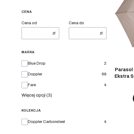
CENA
Cena od
Cena do
zł
zł
MARKA
Marka
Blue Drop
2
Parasol 
Doppler
68
Ekstra S
Fare
4
Więcej opcji (3)
KOLEKCJA
Kolekcja
Doppler Carbonsteel
4