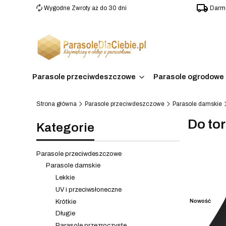
Wygodne Zwroty aż do 30 dni
Darmo
Parasole przeciwdeszczowe
Parasole ogrodowe 
Strona główna
Parasole przeciwdeszczowe
Parasole damskie
Do to
Kategorie
Parasole przeciwdeszczowe
Parasole damskie
Lista 
Lekkie
UV i przeciwsłoneczne
Nowość
Krótkie
Długie
Parasole przezroczyste