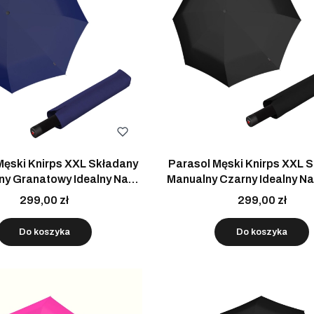
Męski Knirps XXL Składany
Parasol Męski Knirps XXL Składany
ny Granatowy Idealny Na
Manualny Czarny Idealny Na
Prezent
299,00 zł
299,00 zł
Do koszyka
Do koszyka