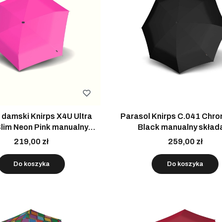
 damski Knirps X4U Ultra
Parasol Knirps C.041 Chro
Slim Neon Pink manualny
Black manualny skład
składany z etui
219,00 zł
259,00 zł
Do koszyka
Do koszyka