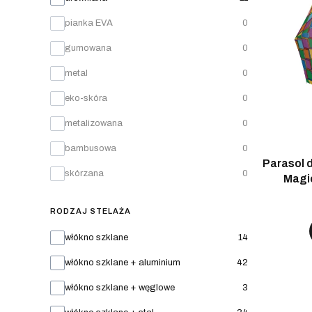
pianka EVA
0
gumowana
0
metal
0
eko-skóra
0
metalizowana
0
bambusowa
0
Parasol 
skórzana
0
Magi
RODZAJ STELAŻA
Rodzaj stelaża
włókno szklane
14
włókno szklane + aluminium
42
włókno szklane + węglowe
3