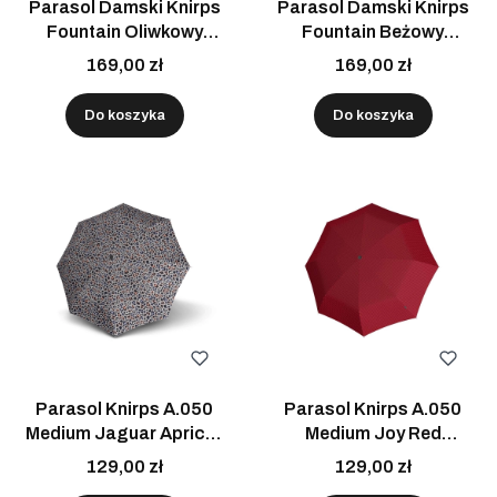
Parasol Damski Knirps
Parasol Damski Knirps
Fountain Oliwkowy
Fountain Beżowy
Automatyczny Składany
Automatyczny Składany
169,00 zł
169,00 zł
Z Pokrowcem
Z Pokrowcem
Do koszyka
Do koszyka
Parasol Knirps A.050
Parasol Knirps A.050
Medium Jaguar Apricot
Medium Joy Red
manualny składany
manualny składany
129,00 zł
129,00 zł