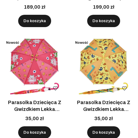
do torebki, granatowy
Pokrowcem Idealny Do
189,00 zł
199,00 zł
Pracy
Do koszyka
Do koszyka
Nowość
Nowość
Parasolka Dziecięca Z
Parasolka Dziecięca Z
Gwizdkiem Lekka
Gwizdkiem Lekka
Automatyczna
Automatyczna Żółta-
35,00 zł
35,00 zł
Czerwona- Kotki
Dinozaury
Do koszyka
Do koszyka