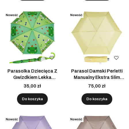
Nowość
Nowość
Parasolka Dziecięca Z
Parasol Damski Perletti
Gwizdkiem Lekka
Manualny Ekstra Slim
Automatyczna Zielona-
UV50 Żółty Lekka Do
35,00 zł
75,00 zł
Żaby
Torebki
Do koszyka
Do koszyka
Nowość
Nowość