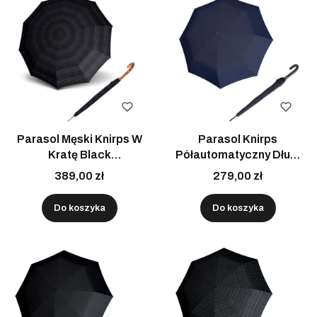
Parasol Męski Knirps W
Parasol Knirps
Kratę Black
Półautomatyczny Długi
Półautomatyczny Długi Z
Granatowy Premium
389,00 zł
279,00 zł
Drewnianą Rączką
Idealny Na Prezent
Do koszyka
Do koszyka