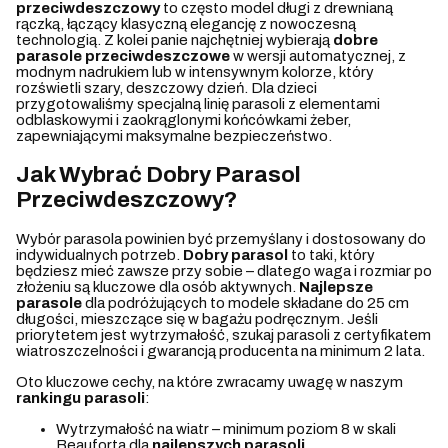
przeciwdeszczowy
to często model długi z drewnianą
rączką, łączący klasyczną elegancję z nowoczesną
technologią. Z kolei panie najchętniej wybierają
dobre
parasole przeciwdeszczowe
w wersji automatycznej, z
modnym nadrukiem lub w intensywnym kolorze, który
rozświetli szary, deszczowy dzień. Dla dzieci
przygotowaliśmy specjalną linię parasoli z elementami
odblaskowymi i zaokrąglonymi końcówkami żeber,
zapewniającymi maksymalne bezpieczeństwo.
Jak Wybrać Dobry Parasol
Przeciwdeszczowy?
Wybór parasola powinien być przemyślany i dostosowany do
indywidualnych potrzeb.
Dobry parasol
to taki, który
będziesz mieć zawsze przy sobie – dlatego waga i rozmiar po
złożeniu są kluczowe dla osób aktywnych.
Najlepsze
parasole
dla podróżujących to modele składane do 25 cm
długości, mieszczące się w bagażu podręcznym. Jeśli
priorytetem jest wytrzymałość, szukaj parasoli z certyfikatem
wiatroszczelności i gwarancją producenta na minimum 2 lata.
Oto kluczowe cechy, na które zwracamy uwagę w naszym
rankingu parasoli
:
Wytrzymałość na wiatr – minimum poziom 8 w skali
Beauforta dla
najlepszych parasoli