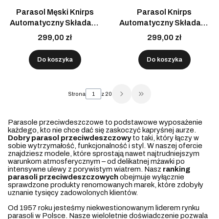
Parasol Męski Knirps
Parasol Knirps
Automatyczny Składany
Automatyczny Składany
Elegancki Biznesowy
Idealny Na Prezent
299,00 zł
299,00 zł
Czarny
Wielokolorowy
Do koszyka
Do koszyka
Strona
z 20
Przejdź do ostatniej str
Parasole przeciwdeszczowe to podstawowe wyposażenie
każdego, kto nie chce dać się zaskoczyć kapryśnej aurze.
Dobry parasol przeciwdeszczowy
to taki, który łączy w
sobie wytrzymałość, funkcjonalność i styl. W naszej ofercie
znajdziesz modele, które sprostają nawet najtrudniejszym
warunkom atmosferycznym – od delikatnej mżawki po
intensywne ulewy z porywistym wiatrem. Nasz
ranking
parasoli przeciwdeszczowych
obejmuje wyłącznie
sprawdzone produkty renomowanych marek, które zdobyły
uznanie tysięcy zadowolonych klientów.
Od 1957 roku jesteśmy niekwestionowanym liderem rynku
parasoli w Polsce. Nasze wieloletnie doświadczenie pozwala