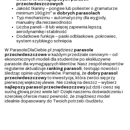
przeciwdeszczowych
Jakość tkaniny – pongee lub poliester o gramaturze
minimum 190g/m² w
dobrych parasolach
Typ mechanizmu – automatyczny dla wygody,
manualny dla niezawodności
Liczba paneli – 8 lub więcej zapewnia lepszą
aerodynamikę i stabilność
Dodatkowe funkcje – paski odblaskowe, pokrowiec,
system szybkiego schnięcia
W ParasoleDlaCiebie.pl znajdziesz
parasole
przeciwdeszczowe
w każdym przedziale cenowym – od
ekonomicznych modeli dla studentów po ekskluzywne
parasole dla wymagających klientów. Nasz zespół ekspertów
regularnie aktualizuje
ranking parasoli
, testując nowości i
śledząc opinie użytkowników. Pamiętaj, że
dobry parasol
przeciwdeszczowy
to inwestycja, która zwróci się przy
pierwszej większej ulewie. Nie czekaj na deszcz – wybierz
najlepszy parasol przeciwdeszczowy
już dziś i ciesz się
suchą głową przez wiele lat! Dzięki naszemu doświadczeniu i
szerokiej ofercie masz pewność, że znajdziesz model
idealnie dopasowany do Twoich potrzeb i budżetu.