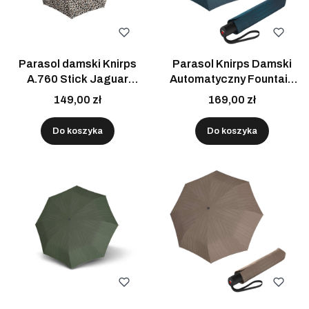
Parasol damski Knirps
Parasol Knirps Damski
A.760 Stick Jaguar
Automatyczny Fountain
półautomatyczny długi
Morski Składany Z
149,00 zł
169,00 zł
Pokrowcem
Do koszyka
Do koszyka