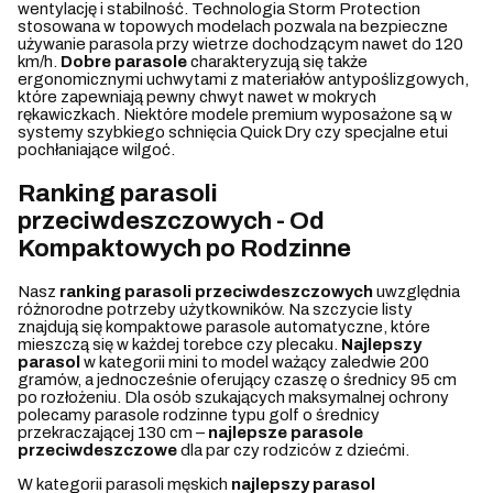
wentylację i stabilność. Technologia Storm Protection
stosowana w topowych modelach pozwala na bezpieczne
używanie parasola przy wietrze dochodzącym nawet do 120
km/h.
Dobre parasole
charakteryzują się także
ergonomicznymi uchwytami z materiałów antypoślizgowych,
które zapewniają pewny chwyt nawet w mokrych
rękawiczkach. Niektóre modele premium wyposażone są w
systemy szybkiego schnięcia Quick Dry czy specjalne etui
pochłaniające wilgoć.
Ranking parasoli
przeciwdeszczowych - Od
Kompaktowych po Rodzinne
Nasz
ranking parasoli przeciwdeszczowych
uwzględnia
różnorodne potrzeby użytkowników. Na szczycie listy
znajdują się kompaktowe parasole automatyczne, które
mieszczą się w każdej torebce czy plecaku.
Najlepszy
parasol
w kategorii mini to model ważący zaledwie 200
gramów, a jednocześnie oferujący czaszę o średnicy 95 cm
po rozłożeniu. Dla osób szukających maksymalnej ochrony
polecamy parasole rodzinne typu golf o średnicy
przekraczającej 130 cm –
najlepsze parasole
przeciwdeszczowe
dla par czy rodziców z dziećmi.
W kategorii parasoli męskich
najlepszy parasol