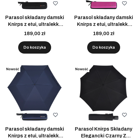
Parasol składany damski
Parasol składany damski
Knirps z etui, ultralekki,
Knirps z etui, ultralekki,
do torebki, czarny
do torebki, jagodowy
189,00 zł
189,00 zł
Do koszyka
Do koszyka
Nowość
Nowość
Parasol składany damski
Parasol Knirps Składany
Knirps z etui, ultralekki,
Elegancki Czarny Z