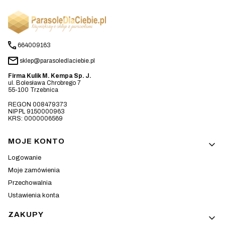
664009163
sklep@parasoledlaciebie.pl
Firma Kulik M. Kempa Sp. J.
ul. Bolesława Chrobrego 7
55-100 Trzebnica
REGON 008479373
NIP PL 9150000963
KRS: 0000006569
Linki w stopce
MOJE KONTO
Logowanie
Moje zamówienia
Przechowalnia
Ustawienia konta
ZAKUPY