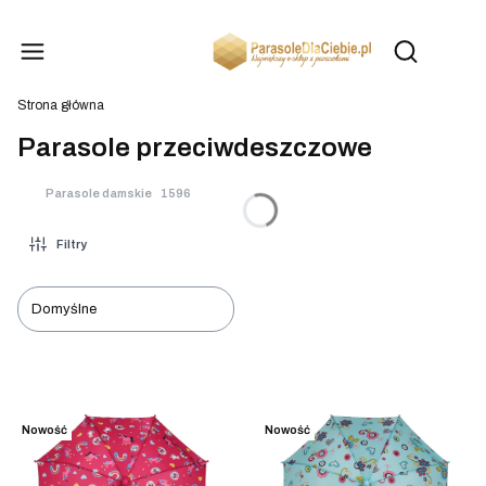
Produk
Otwórz wysz
Strona główna
Parasole przeciwdeszczowe
Parasole damskie
1596
Filtry
Domyślne
Lista produktów
Nowość
Nowość