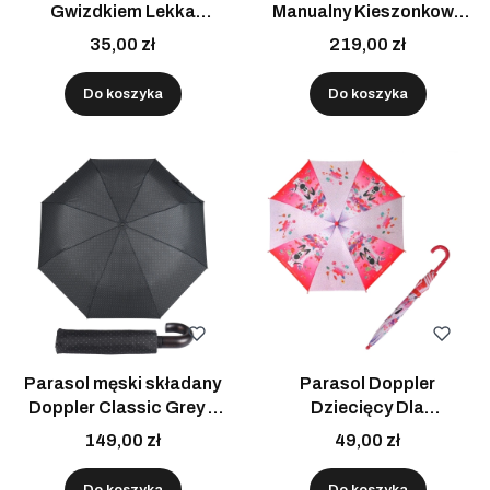
Gwizdkiem Lekka
Manualny Kieszonkowy
Automatyczna Różowa
Lekki Składany Z
35,00 zł
219,00 zł
-Żyrafy
Pokrowcem Knirps X1
Do koszyka
Do koszyka
Parasol męski składany
Parasol Doppler
Doppler Classic Grey z
Dziecięcy Dla
drewnianą rączką
Dziewczynki Manualny
149,00 zł
49,00 zł
Długi W Pieski
Do koszyka
Do koszyka