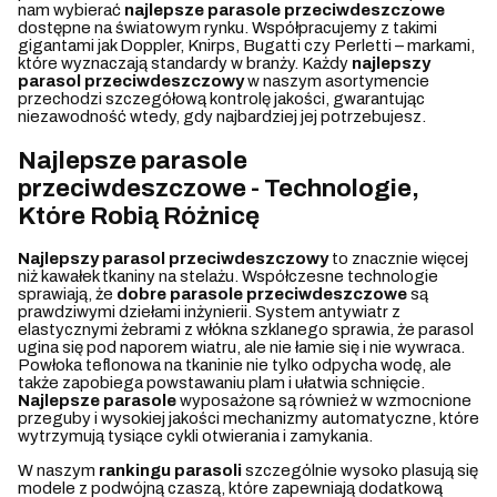
nam wybierać
najlepsze parasole przeciwdeszczowe
dostępne na światowym rynku. Współpracujemy z takimi
gigantami jak Doppler, Knirps, Bugatti czy Perletti – markami,
które wyznaczają standardy w branży. Każdy
najlepszy
parasol przeciwdeszczowy
w naszym asortymencie
przechodzi szczegółową kontrolę jakości, gwarantując
niezawodność wtedy, gdy najbardziej jej potrzebujesz.
Najlepsze parasole
przeciwdeszczowe - Technologie,
Które Robią Różnicę
Najlepszy parasol przeciwdeszczowy
to znacznie więcej
niż kawałek tkaniny na stelażu. Współczesne technologie
sprawiają, że
dobre parasole przeciwdeszczowe
są
prawdziwymi dziełami inżynierii. System antywiatr z
elastycznymi żebrami z włókna szklanego sprawia, że parasol
ugina się pod naporem wiatru, ale nie łamie się i nie wywraca.
Powłoka teflonowa na tkaninie nie tylko odpycha wodę, ale
także zapobiega powstawaniu plam i ułatwia schnięcie.
Najlepsze parasole
wyposażone są również w wzmocnione
przeguby i wysokiej jakości mechanizmy automatyczne, które
wytrzymują tysiące cykli otwierania i zamykania.
W naszym
rankingu parasoli
szczególnie wysoko plasują się
modele z podwójną czaszą, które zapewniają dodatkową