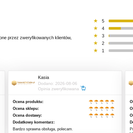
5
4
3
ione przez zweryfikowanych klientów,
2
1
Kasia
Dodano: 2026-08-06
Opinia zweryfikowana
Ocena produktu:
O
Ocena sklepu:
O
Ocena dostawy:
O
Dodatkowy komentarz:
D
Bardzo sprawna obsługa, polecam.
P