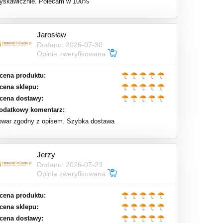
łyskawicznie. Polecam w 100%
Jarosław
Dodano: 2026-07-30
Opinia zweryfikowana
cena produktu:
cena sklepu:
cena dostawy:
odatkowy komentarz:
owar zgodny z opisem. Szybka dostawa
Jerzy
Dodano: 2026-07-23
Opinia zweryfikowana
cena produktu:
cena sklepu:
cena dostawy: