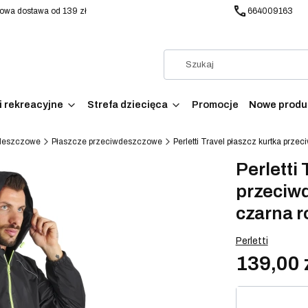
wa dostawa od 139 zł
664009163
i rekreacyjne
Strefa dziecięca
Promocje
Nowe produ
wdeszczowe
Płaszcze przeciwdeszczowe
Perletti Travel płaszcz kurtka prz
Perletti
przeciw
czarna r
Perletti
139,00 
Wybierz war