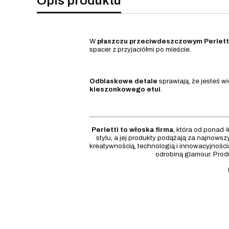
Opis produktu
W
płaszczu przeciwdeszczowym Perlett
spacer z przyjaciółmi po mieście.
Odblaskowe detale
sprawiają, że jesteś 
kieszonkowego etui
.
Perletti to włoska firma
, która od ponad 4
stylu, a jej produkty podążają za najnows
kreatywnością, technologią i innowacyjności
odrobiną glamour. Prod