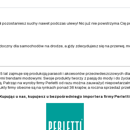
i
pozostaniesz suchy nawet podczas ulewy! Nic już nie powstrzyma Cię p
widoczny dla samochodów na drodze, a gdy zdecydujesz się na przerwę,
5 lat zajmuje się produkcją parasoli i akcesoriów przeciwdeszczowych dla d
zymi trendami modowymi. Swoje produkty tworzy z pasją do mody i do życia
ą. Patrząc na wyroby firmy Perletti od razu można zauważyć niepowtarzalny
ukty firmy obecne są na rynkach ponad 36 krajów, a roczna sprzedaż przek
Kupując u nas, kupujesz u bezpośredniego importera firmy Perletti