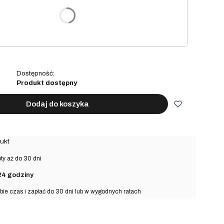
arianty mogą różnić się ceną
na prezent
(+15,00 zł)
Opcjonalne
Dostępność:
Produkt dostępny
Dodaj do koszyka
ukt
y aż do 30 dni
24 godziny
bie czas i zapłać do 30 dni lub w wygodnych ratach