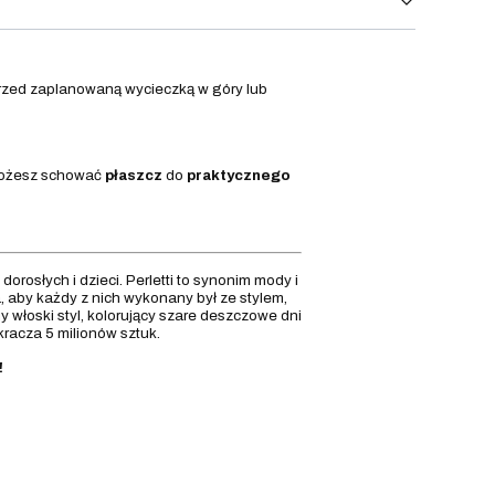
rzed zaplanowaną wycieczką w góry lub
 możesz schować
płaszcz
do
praktycznego
orosłych i dzieci. Perletti to synonim mody i
, aby każdy z nich wykonany był ze stylem,
 włoski styl, kolorujący szare deszczowe dni
racza 5 milionów sztuk.
!