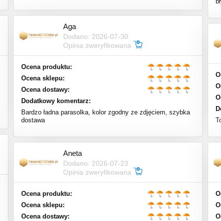
b
Aga
Dodano: 2026-07-30
Opinia zweryfikowana
Ocena produktu:
O
Ocena sklepu:
O
Ocena dostawy:
O
Dodatkowy komentarz:
D
Bardzo ładna parasolka, kolor zgodny ze zdjęciem, szybka
dostawa
T
Aneta
Dodano: 2026-07-23
Opinia zweryfikowana
Ocena produktu:
O
Ocena sklepu:
O
Ocena dostawy:
O