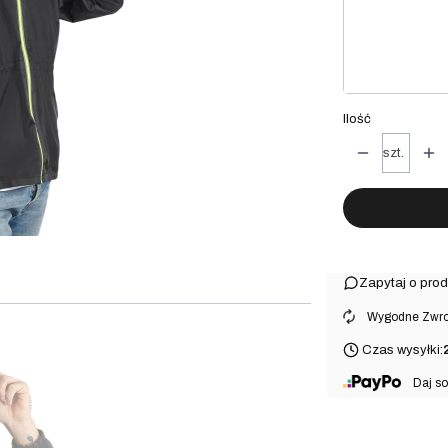
Poszczególne w
pakowanie 
Ilość
szt.
Zapytaj o prod
⠀Wygodne Zwrot
Czas wysyłki:
⠀Daj so