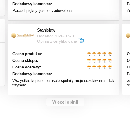
Dodatkowy komentarz:
D
Parasol piękny, jestem zadowolona.
Ż
Stanisław
Dodano: 2026-07-16
Opinia zweryfikowana
Ocena produktu:
O
Ocena sklepu:
O
Ocena dostawy:
O
Dodatkowy komentarz:
D
Wszystkie kupione parasole spełniły moje oczekiwania . Tak
w
trzymać
op
Więcej opinii