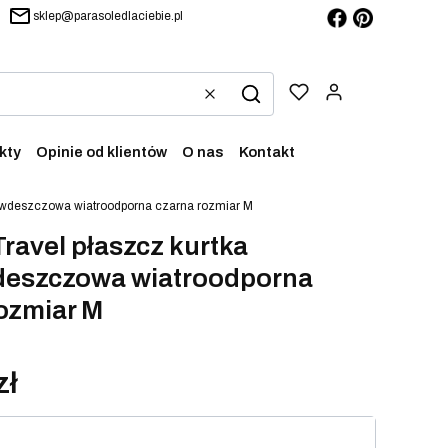
sklep@parasoledlaciebie.pl
Produkty w ko
Wyczyść
Szukaj
kty
Opinie od klientów
O nas
Kontakt
eciwdeszczowa wiatroodporna czarna rozmiar M
 Travel płaszcz kurtka
deszczowa wiatroodporna
ozmiar M
zł
iant produktu: