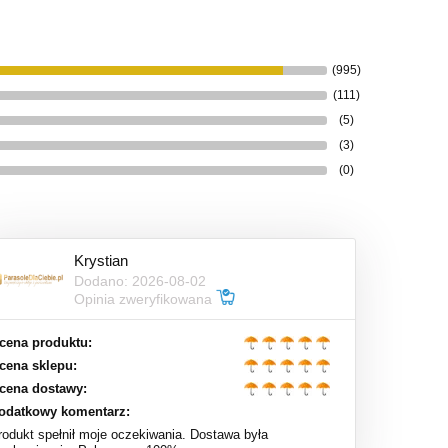
(995)
(111)
(5)
(3)
(0)
Krystian
Dodano: 2026-08-02
Opinia zweryfikowana
cena produktu:
cena sklepu:
cena dostawy:
odatkowy komentarz:
rodukt spełnił moje oczekiwania. Dostawa była