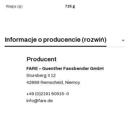
Waga (g)
725 g
Informacje o producencie (rozwiń)
Producent
FARE – Guenther Fassbender GmbH
Stursberg II 12
42899 Remscheid, Niemcy
+49 (0)2191 60915-0
info@fare.de