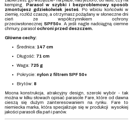
kemping.
Parasol w szybki i bezproblemowy sposób
zmontujesz gdziekolwiek jesteś
. Po wbiciu końcówki w
ziemię, rozłóż czaszę, a otrzymasz pożądany w słoneczne dni
cień ze współczynnikiem ochrony
przeciwsłonecznej
SPF50+
. A jeśli nagle nadciągną ciemne
chmury, parasol
ochroni przed deszczem.
Główne cechy:
Średnica:
147 cm
Długość:
71 cm
Waga:
725 g
Pokrycie:
nylon z filtrem SPF 50+
Brytów:
8
Mocna konstrukcja, atrakcyjny design, szeroki wybór - tak
można w kilku słowach opisać parasole Fare, które od dawna
cieszą się dużym zainteresowaniem na rynku. Fare to
niemiecka marka, która specjalizuje się w produkcji wysokiej
jakości parasoli dla pań i panów.