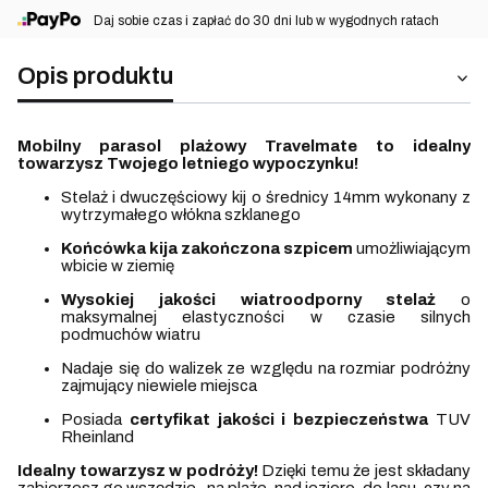
⠀Daj sobie czas i zapłać do 30 dni lub w wygodnych ratach
Opis produktu
Mobilny parasol plażowy Travelmate to idealny
towarzysz Twojego letniego wypoczynku!
Stelaż i dwuczęściowy kij o średnicy 14mm wykonany z
wytrzymałego włókna szklanego
Końcówka kija zakończona szpicem
umożliwiającym
wbicie w ziemię
Wysokiej jakości wiatroodporny stelaż
o
maksymalnej elastyczności w czasie silnych
podmuchów wiatru
Nadaje się do walizek ze względu na rozmiar podróżny
zajmujący niewiele miejsca
Posiada
certyfikat jakości i bezpieczeństwa
TUV
Rheinland
Idealny towarzysz w podróży!
Dzięki temu że jest składany
zabierzesz go wszędzie- na plaże, nad jezioro, do lasu, czy na