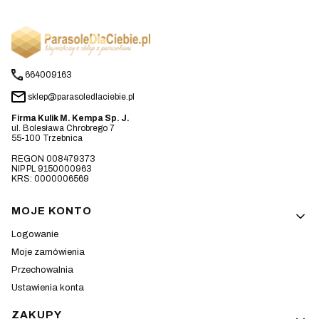
664009163
sklep@parasoledlaciebie.pl
Firma Kulik M. Kempa Sp. J.
ul. Bolesława Chrobrego 7
55-100 Trzebnica
REGON 008479373
NIP PL 9150000963
KRS: 0000006569
Linki w stopce
MOJE KONTO
Logowanie
Moje zamówienia
Przechowalnia
Ustawienia konta
ZAKUPY