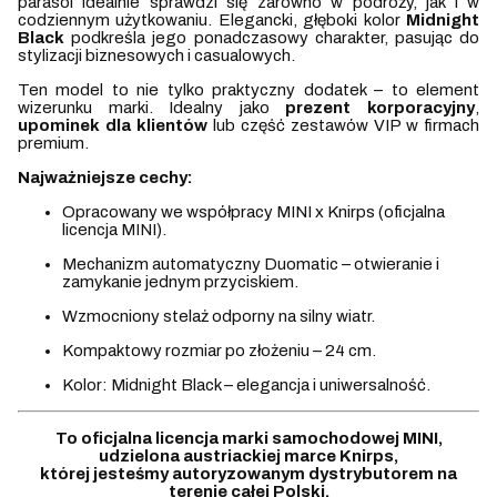
parasol idealnie sprawdzi się zarówno w podróży, jak i w
codziennym użytkowaniu. Elegancki, głęboki kolor
Midnight
Black
podkreśla jego ponadczasowy charakter, pasując do
stylizacji biznesowych i casualowych.
Ten model to nie tylko praktyczny dodatek – to element
wizerunku marki. Idealny jako
prezent korporacyjny
,
upominek dla klientów
lub część zestawów VIP w firmach
premium.
Najważniejsze cechy:
Opracowany we współpracy MINI x Knirps (oficjalna
licencja MINI).
Mechanizm automatyczny Duomatic – otwieranie i
zamykanie jednym przyciskiem.
Wzmocniony stelaż odporny na silny wiatr.
Kompaktowy rozmiar po złożeniu – 24 cm.
Kolor: Midnight Black – elegancja i uniwersalność.
To oficjalna licencja marki samochodowej MINI,
udzielona austriackiej marce Knirps,
której jesteśmy autoryzowanym dystrybutorem na
terenie całej Polski.