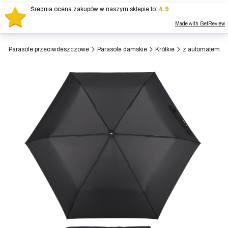
Średnia ocena zakupów w naszym sklepie to:
4.9
Produk
Made with GetReview
Otwórz wysz
a
Parasole przeciwdeszczowe
Parasole damskie
Krótkie
z automatem