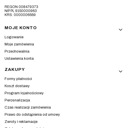
REGON 008479373
NIP PL 9150000963
KRS: 0000006569
Linki w stopce
MOJE KONTO
Logowanie
Moje zamówienia
Przechowalnia
Ustawienia konta
ZAKUPY
Formy płatności
Koszt dostawy
Program lojalnościowy
Perosnalizacja
Czas realizacji zamówienia
Prawo do odstąpienia od umowy
Zwroty i reklamacje