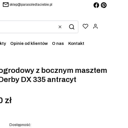
sklep@parasoledlaciebie.pl
Produkty w ko
Wyczyść
Szukaj
kty
Opinie od klientów
O nas
Kontakt
 ogrodowy z bocznym masztem
Derby DX 335 antracyt
0 zł
Dostępność: