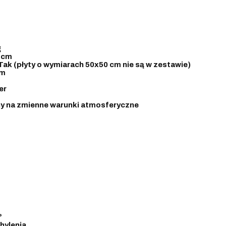
g
 cm
Tak (płyty o wymiarach 50x50 cm nie są w zestawie)
cm
er
y na zmienne warunki atmosferyczne
°
hylenia