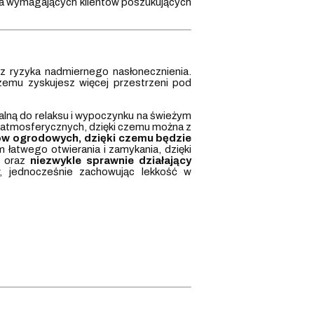
dla wymagających klientów poszukujących
ez ryzyka nadmiernego nasłonecznienia.
zemu zyskujesz więcej przestrzeni pod
ealną do relaksu i wypoczynku na świeżym
ów atmosferycznych, dzięki czemu można z
lów ogrodowych, dzięki czemu będzie
 łatwego otwierania i zamykania, dzięki
y oraz
niezwykle sprawnie działający
, jednocześnie zachowując lekkość w