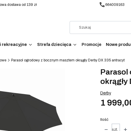
wa dostawa od 139 zł
664009163
i rekreacyjne
Strefa dziecięca
Promocje
Nowe produ
dowe
Parasol ogrodowy z bocznym masztem okrągły Derby DX 335 antracyt
Parasol
okrągły 
Derby
1 999,0
Ilość
szt.