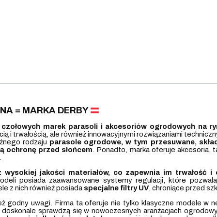
CENA = MARKA DERBY
 czołowych marek parasoli i akcesoriów ogrodowych na r
ścią i trwałością, ale również innowacyjnymi rozwiązaniami technic
óżnego rodzaju
parasole ogrodowe, w tym przesuwane, skład
ną ochronę przed słońcem
. Ponadto, marka oferuje akcesoria, 
.
 wysokiej jakości materiałów, co zapewnia im trwałość i
odeli posiada zaawansowane systemy regulacji, które pozwala
le z nich również posiada
specjalne filtry UV
, chroniące przed s
ż godny uwagi. Firma ta oferuje nie tylko klasyczne modele w ne
óre doskonale sprawdzą się w nowoczesnych aranżacjach ogrodow