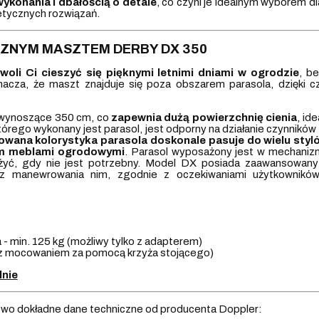
ykonania i dbałością o detale
, co czyni je idealnym wyborem 
tetycznych rozwiązań.
ZNYM MASZTEM DERBY DX 350
woli Ci cieszyć się pięknymi letnimi dniami w ogrodzie
, b
acza, że maszt znajduje się poza obszarem parasola, dzięki c
wynoszące 350 cm, co
zapewnia dużą powierzchnię cienia
, id
 którego wykonany jest parasol, jest odporny na działanie czynnik
owana
kolorystyka parasola doskonale pasuje do wielu sty
m meblami ogrodowymi
. Parasol wyposażony jest w mechanizm
żyć, gdy nie jest potrzebny. Model DX posiada zaawansowan
 manewrowania nim, zgodnie z oczekiwaniami użytkowników
- min. 125 kg (możliwy tylko z adapterem)
 (z mocowaniem za pomocą krzyża stojącego)
lnie
wo dokładne dane techniczne od producenta Doppler: