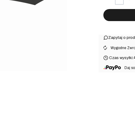
Zapytaj o prod
⠀Wygodne Zwrot
Czas wysyłki:
⠀Daj so