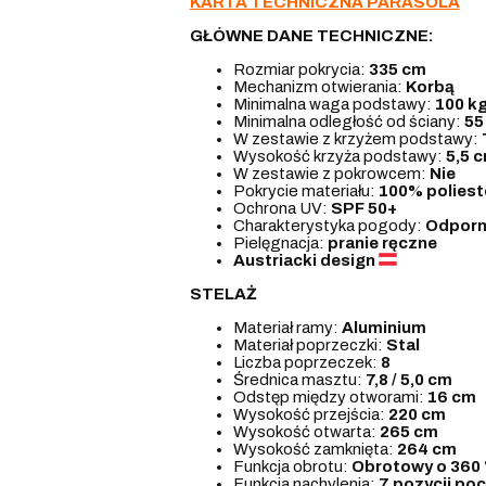
KARTA TECHNICZNA PARASOLA
GŁÓWNE DANE TECHNICZNE:
Rozmiar pokrycia:
335
cm
Mechanizm otwierania:
Korbą
Minimalna waga podstawy:
100 k
Minimalna odległość od ściany:
55
W zestawie z krzyżem podstawy:
Wysokość krzyża podstawy:
5,5 
W zestawie z pokrowcem:
Nie
Pokrycie materiału:
100% poliest
Ochrona UV:
SPF 50+
Charakterystyka pogody:
Odporn
Pielęgnacja:
pranie ręczne
Austriacki design
STELAŻ
Materiał ramy:
Aluminium
Materiał poprzeczki:
Stal
Liczba poprzeczek:
8
Średnica masztu:
7,8 / 5,0 cm
Odstęp między otworami:
16 cm
Wysokość przejścia:
220 cm
Wysokość otwarta:
265 cm
Wysokość zamknięta:
264 cm
Funkcja obrotu:
Obrotowy o 360 
Funkcja nachylenia:
7 pozycji poc