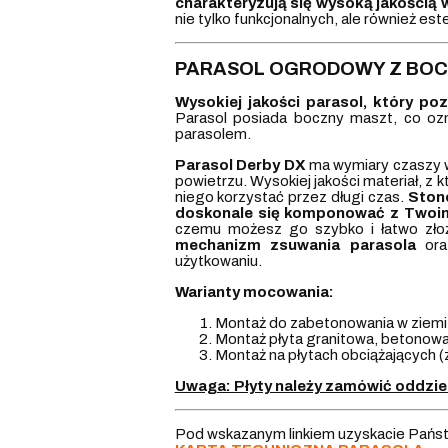
charakteryzują się wysoką jakością w
nie tylko funkcjonalnych, ale również es
PARASOL OGRODOWY Z BOC
Wysokiej jakości parasol, który poz
Parasol posiada boczny maszt, co ozn
parasolem.
Parasol Derby DX
ma wymiary czaszy 
powietrzu. Wysokiej jakości materiał, z
niego korzystać przez długi czas.
Ston
doskonale się komponować z Twoi
czemu możesz go szybko i łatwo zło
mechanizm zsuwania parasola
oraz
użytkowaniu.
Warianty mocowania:
Montaż do zabetonowania w ziemi
Montaż płyta granitowa, betonowa 
Montaż na płytach obciążających
Uwaga: Płyty należy zamówić oddzie
Pod wskazanym linkiem uzyskacie Państ