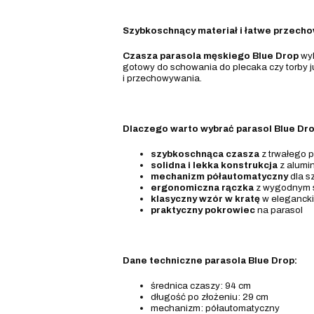
Szybkoschnący materiał i łatwe przech
Czasza parasola męskiego Blue Drop
wyk
gotowy do schowania do plecaka czy torby już
i przechowywania.
Dlaczego warto wybrać parasol Blue Dro
szybkoschnąca czasza
z trwałego p
solidna i lekka konstrukcja
z alumini
mechanizm półautomatyczny
dla s
ergonomiczna rączka
z wygodnym 
klasyczny wzór w kratę
w elegancki
praktyczny pokrowiec
na parasol
Dane techniczne parasola Blue Drop:
średnica czaszy: 94 cm
długość po złożeniu: 29 cm
mechanizm: półautomatyczny