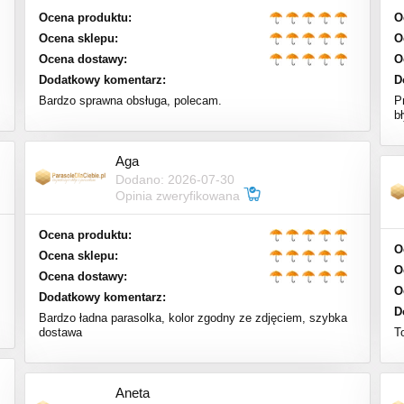
Ocena produktu:
O
Ocena sklepu:
O
Ocena dostawy:
O
Dodatkowy komentarz:
D
Bardzo sprawna obsługa, polecam.
P
b
Aga
Dodano: 2026-07-30
Opinia zweryfikowana
Ocena produktu:
O
Ocena sklepu:
O
Ocena dostawy:
O
Dodatkowy komentarz:
D
Bardzo ładna parasolka, kolor zgodny ze zdjęciem, szybka
dostawa
T
Aneta