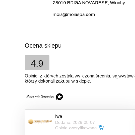
28010 BRIGA NOVARESE, Włochy
moia@moiaspa.com
Ocena sklepu
4.9
Opinie, z których została wyliczona średnia, są wystaw
którzy dokonali zakupu w sklepie.
Iwa
Dodano: 2026-08-07
Opinia zweryfikowana