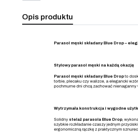
Opis produktu
Parasol męski składany Blue Drop – ele
Stylowy parasol męski na każdą okazję
Parasol męski składany Blue Drop
to dosk
torbie, plecaku czy walizce, a elegancki wz
pochmurne dni chcą zachować nienaganny 
Wytrzymała konstrukcja i wygodne użyt
Solidny
stelaż parasola Blue Drop
, wykon
szybkie rozkładanie czaszy jednym przycisk
ergonomiczną rączkę z praktycznym sznurecz