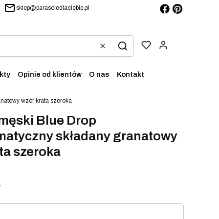
sklep@parasoledlaciebie.pl
Produkty w ko
Wyczyść
Szukaj
kty
Opinie od klientów
O nas
Kontakt
anatowy wzór krata szeroka
męski Blue Drop
matyczny składany granatowy
ta szeroka
ł
iant produktu: