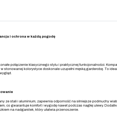
gancja i ochrona w każdą pogodę
onałe połączenie klasycznego stylu i praktycznej funkcjonalności. Kompa
ór w stonowanej kolorystyce doskonale uzupełni męską garderobę. To idea
wygląd.
kowanie
any ze stali i aluminium, zapewnia odporność na silniejsze podmuchy wi
iem, co gwarantuje komfort i wygodę nawet podczas nagłej ulewy. Dodat
kiem na nadgarstek, który ułatwia przenoszenie.