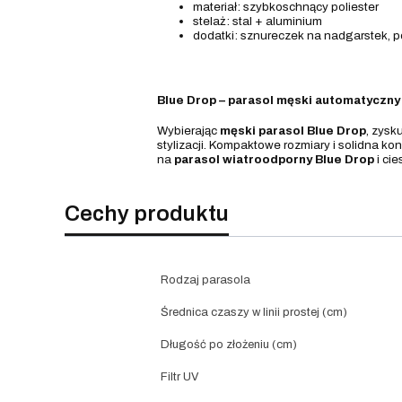
materiał: szybkoschnący poliester
stelaż: stal + aluminium
dodatki: sznureczek na nadgarstek, 
Blue Drop – parasol męski automatyczny
Wybierając
męski
parasol Blue Drop
, zysk
stylizacji. Kompaktowe rozmiary i solidna ko
na
parasol wiatroodporny Blue Drop
i ci
Cechy produktu
Rodzaj parasola
Średnica czaszy w linii prostej (cm)
Długość po złożeniu (cm)
Filtr UV