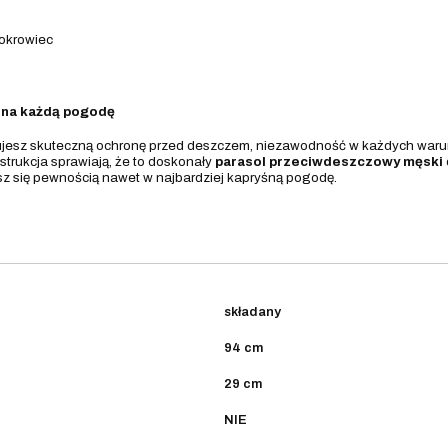
pokrowiec
 na każdą pogodę
ujesz skuteczną ochronę przed deszczem, niezawodność w każdych waru
nstrukcja sprawiają, że to doskonały
parasol przeciwdeszczowy męski
esz się pewnością nawet w najbardziej kapryśną pogodę.
składany
94 cm
29 cm
NIE