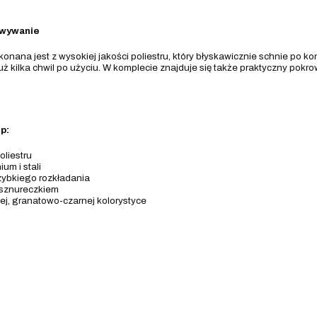
owywanie
onana jest z wysokiej jakości poliestru, który błyskawicznie schnie po kon
 kilka chwil po użyciu. W komplecie znajduje się także praktyczny pokrow
p:
oliestru
um i stali
zybkiego rozkładania
sznureczkiem
ej, granatowo-czarnej kolorystyce