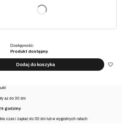
arianty mogą różnić się ceną
na prezent
(+15,00 zł)
Opcjonalne
Dostępność:
Produkt dostępny
Dodaj do koszyka
ukt
y aż do 30 dni
24 godziny
bie czas i zapłać do 30 dni lub w wygodnych ratach