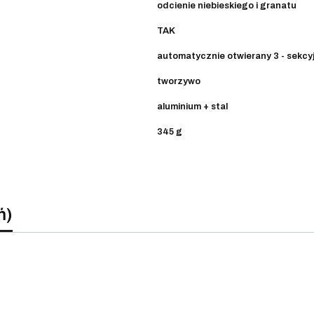
odcienie niebieskiego i granatu
TAK
automatycznie otwierany 3 - sekcy
tworzywo
aluminium + stal
345 g
ń)