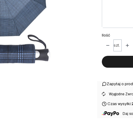
Poszczególne w
pakowanie 
Ilość
szt.
Zapytaj o prod
⠀Wygodne Zwrot
Czas wysyłki:
⠀Daj so