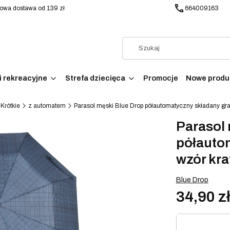
wa dostawa od 139 zł
664009163
i rekreacyjne
Strefa dziecięca
Promocje
Nowe produ
Krótkie
z automatem
Parasol męski Blue Drop półautomatyczny składany gr
Parasol 
półauto
wzór kra
Blue Drop
34,90 z
Wybierz war